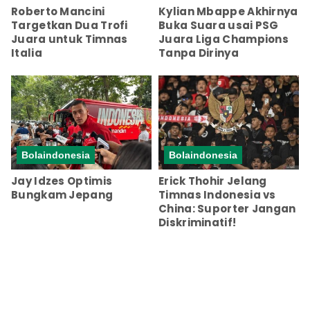
Roberto Mancini
Kylian Mbappe Akhirnya
Targetkan Dua Trofi
Buka Suara usai PSG
Juara untuk Timnas
Juara Liga Champions
Italia
Tanpa Dirinya
Bolaindonesia
Bolaindonesia
Jay Idzes Optimis
Erick Thohir Jelang
Bungkam Jepang
Timnas Indonesia vs
China: Suporter Jangan
Diskriminatif!